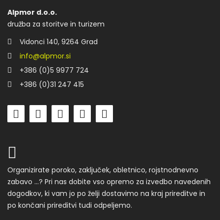
Alpmor d.o.o.
družba za storitve in turizem
Vidonci 140, 9264 Grad
info@alpmor.si
+386 (0)5 9977 724
+386 (0)31 247 415
Organizirate poroko, zaključek, obletnico, rojstnodnevno
zabavo …? Pri nas dobite vso opremo za izvedbo navedenih
dogodkov, ki vam jo po želji dostavimo na kraj prireditve in
po končani prireditvi tudi odpeljemo.