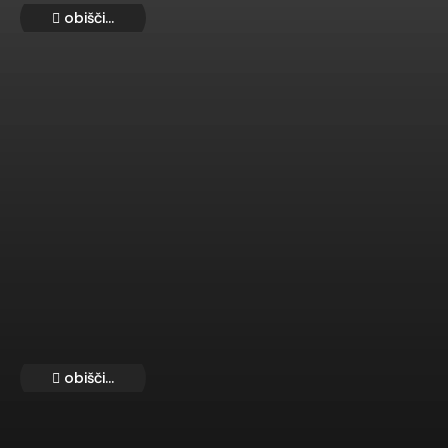
obišči...
obišči...